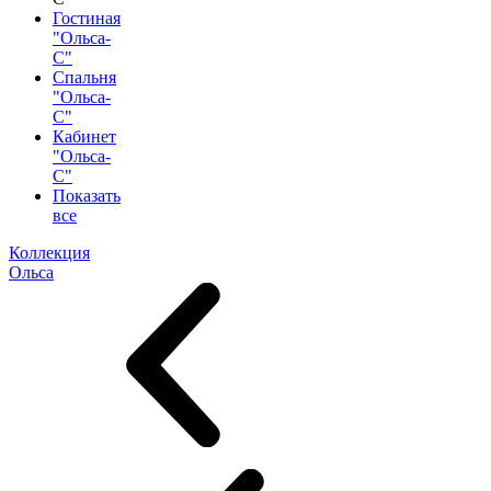
Гостиная
"Ольса-
С"
Спальня
"Ольса-
С"
Кабинет
"Ольса-
С"
Показать
все
Коллекция
Ольса