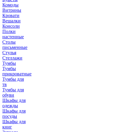
Комоды
Витрины
Кровати
Вешалки
Консоли
Полки
настенные
Столы
письменные
Стулья
Стеллажи
Тумбы
Тумбы
прикроватные
Тумбы для
тв
Тумбы для
обуви
Шкафы для
одежды
Шкафы для
посуды
Шкафы для
книг