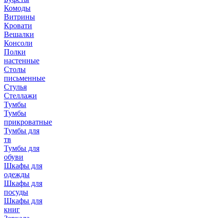
Комоды
Витрины
Кровати
Вешалки
Консоли
Полки
настенные
Столы
письменные
Стулья
Стеллажи
Тумбы
Тумбы
прикроватные
Тумбы для
тв
Тумбы для
обуви
Шкафы для
одежды
Шкафы для
посуды
Шкафы для
книг