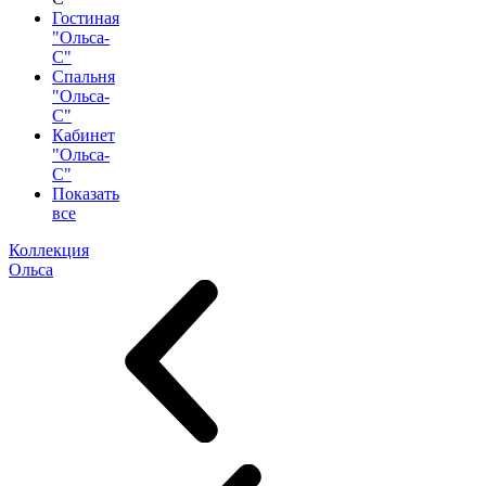
Гостиная
"Ольса-
С"
Спальня
"Ольса-
С"
Кабинет
"Ольса-
С"
Показать
все
Коллекция
Ольса