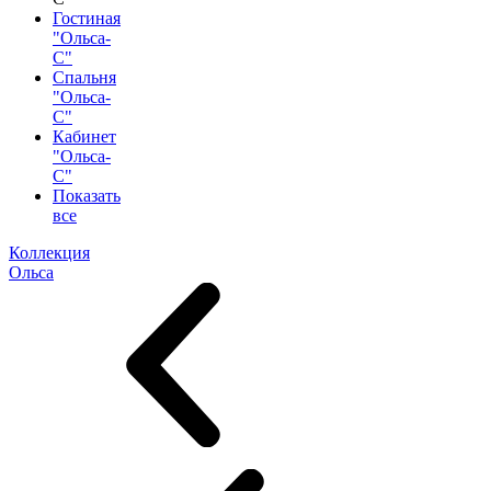
Гостиная
"Ольса-
С"
Спальня
"Ольса-
С"
Кабинет
"Ольса-
С"
Показать
все
Коллекция
Ольса