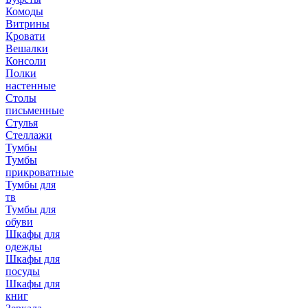
Комоды
Витрины
Кровати
Вешалки
Консоли
Полки
настенные
Столы
письменные
Стулья
Стеллажи
Тумбы
Тумбы
прикроватные
Тумбы для
тв
Тумбы для
обуви
Шкафы для
одежды
Шкафы для
посуды
Шкафы для
книг