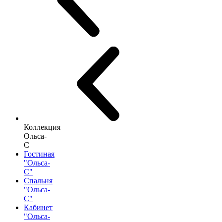
Коллекция
Ольса-
С
Гостиная
"Ольса-
С"
Спальня
"Ольса-
С"
Кабинет
"Ольса-