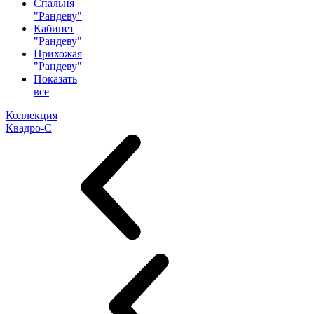
Спальня
"Рандеву"
Кабинет
"Рандеву"
Прихожая
"Рандеву"
Показать
все
Коллекция
Квадро-С