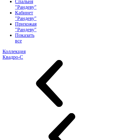
Спальня
"Рандеву"
Кабинет
"Рандеву"
Прихожая
"Рандеву"
Показать
все
Коллекция
Квадро-С