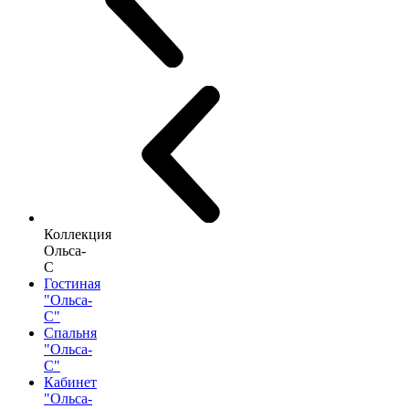
Коллекция
Ольса-
С
Гостиная
"Ольса-
С"
Спальня
"Ольса-
С"
Кабинет
"Ольса-