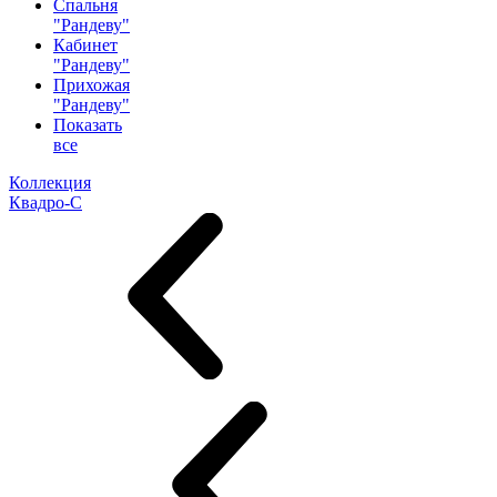
Спальня
"Рандеву"
Кабинет
"Рандеву"
Прихожая
"Рандеву"
Показать
все
Коллекция
Квадро-С