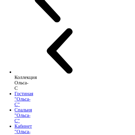
Коллекция
Ольса-
С
Гостиная
"Ольса-
С"
Спальня
"Ольса-
С"
Кабинет
"Ольса-